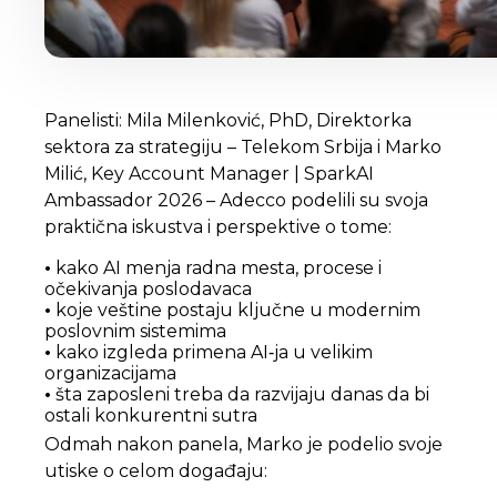
Panelisti: Mila Milenković, PhD, Direktorka
sektora za strategiju – Telekom Srbija i Marko
Milić, Key Account Manager | SparkAI
Ambassador 2026 – Adecco podelili su svoja
praktična iskustva i perspektive o tome:
•
kako AI menja radna mesta, procese i
očekivanja poslodavaca
•
koje veštine postaju ključne u modernim
poslovnim sistemima
•
kako izgleda primena AI‑ja u velikim
organizacijama
•
šta zaposleni treba da razvijaju danas da bi
ostali konkurentni sutra
Odmah nakon panela, Marko je podelio svoje
utiske o celom događaju
: