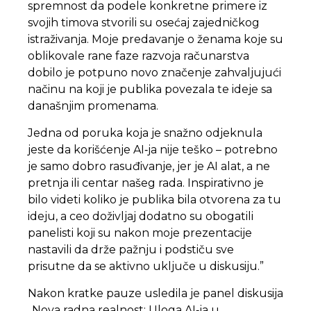
spremnost da podele konkretne primere iz
svojih timova stvorili su osećaj zajedničkog
istraživanja. Moje predavanje o ženama koje su
oblikovale rane faze razvoja računarstva
dobilo je potpuno novo značenje zahvaljujući
načinu na koji je publika povezala te ideje sa
današnjim promenama.
Jedna od poruka koja je snažno odjeknula
jeste da korišćenje AI‑ja nije teško – potrebno
je samo dobro rasuđivanje, jer je AI alat, a ne
pretnja ili centar našeg rada. Inspirativno je
bilo videti koliko je publika bila otvorena za tu
ideju, a ceo doživljaj dodatno su obogatili
panelisti koji su nakon moje prezentacije
nastavili da drže pažnju i podstiču sve
prisutne da se aktivno uključe u diskusiju.”
Nakon kratke pauze usledila je panel diskusija
„Nova radna realnost: Uloga AI‑ja u