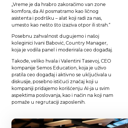
„Vreme je da hrabro zakoračimo van zone
komfora, da AI posmatramo kao ličnog
asistenta i podršku – alat koji radi za nas,
umesto kao nešto što izaziva otpor ili strah.“
Posebnu zahvalnost dugujemo i našoj
koleginici Ivani Babović, Country Manager,
koja je vodila panel i moderirala ceo događaj.
Takođe, veliko hvala i Valentini Tasevoj, CEO
kompanije Semos Education, koja je uživo
pratila ceo događaj i aktivno se uključivala u
diskusije, posebno ističući značaj koji u
kompaniji pridajemo korišćenju AI‑ja u svim
aspektima poslovanja, kao i način na koji nam
pomaže u regrutaciji zaposlenih.