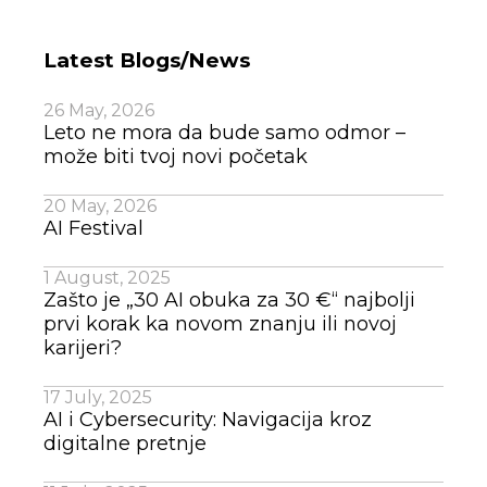
Latest Blogs/News
26 May, 2026
Leto ne mora da bude samo odmor –
može biti tvoj novi početak
20 May, 2026
AI Festival
1 August, 2025
Zašto je „30 AI obuka za 30 €“ najbolji
prvi korak ka novom znanju ili novoj
karijeri?
17 July, 2025
AI i Cybersecurity: Navigacija kroz
digitalne pretnje