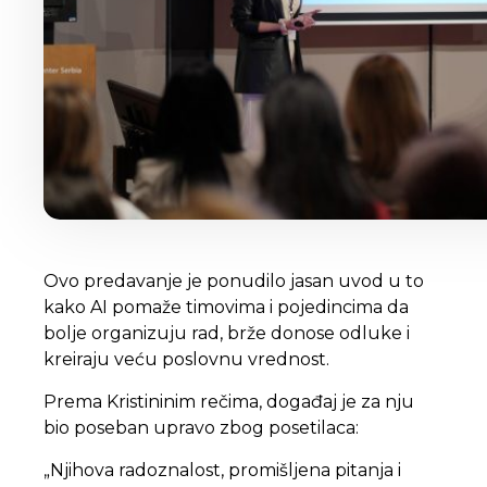
Ovo predavanje je ponudilo jasan uvod u to
kako AI pomaže timovima i pojedincima da
bolje organizuju rad, brže donose odluke i
kreiraju veću poslovnu vrednost.
Prema Kristininim rečima, događaj je za nju
bio poseban upravo zbog posetilaca:
„Njihova radoznalost, promišljena pitanja i