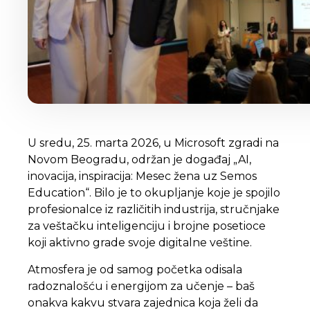
U sredu, 25. marta 2026, u Microsoft zgradi na
Novom Beogradu, održan je događaj „AI,
inovacija, inspiracija: Mesec žena uz Semos
Education“. Bilo je to okupljanje koje je spojilo
profesionalce iz različitih industrija, stručnjake
za veštačku inteligenciju i brojne posetioce
koji aktivno grade svoje digitalne veštine.
Atmosfera je od samog početka odisala
radoznalošću i energijom za učenje – baš
onakva kakvu stvara zajednica koja želi da