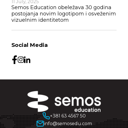
11 July, 2025
Semos Education obeležava 30 godina
postojanja novim logotipom i osveženim
vizuelnim identitetom
Social Media
+381 63 4567 50
info@semosedu.com