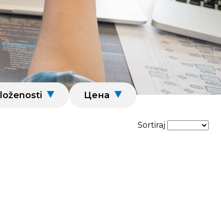
loženosti
Цена
Sortiraj