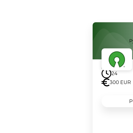
P
Uskoro
24
300 EUR
P