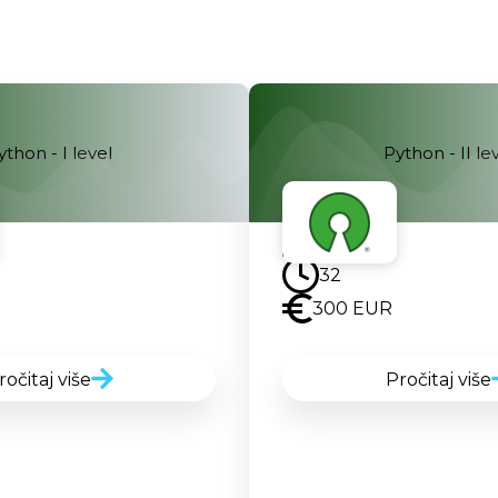
ython - I level
Python - II le
Uskoro
32
300 EUR
ročitaj više
Pročitaj više