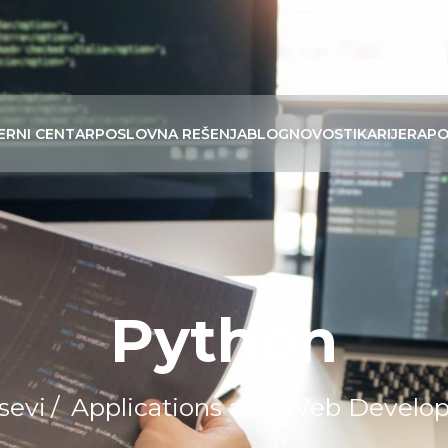
Ponedeljak-Pe
9:00AM - 5:00
ERNI CENTAR
POSLOVNA REŠENJA
BLOG
NOVOSTI
KARIJERA
PO
Python
sevi
/
Applications and Web Develo