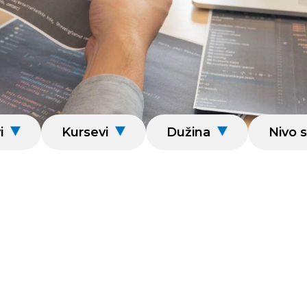
i
Kursevi
Dužina
Nivo s