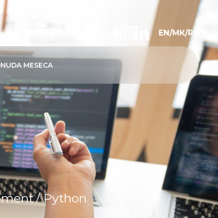
tak
Javi nam se:
EN
/
МК
/
RS
KONTAKT
PM
+381 63 4567 50
NUDA MESECA
pment
/ Python