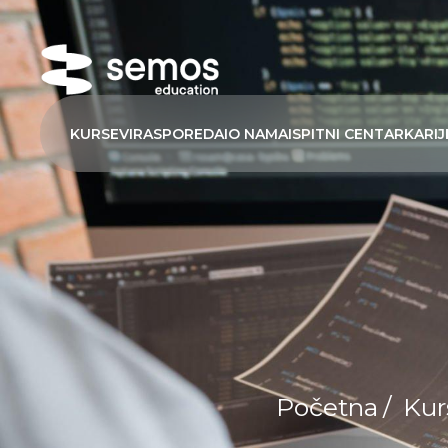
KURSEVI
RASPORED
AI
O NAMA
ISPITNI CENTAR
KARIJ
Početna
/
Kur