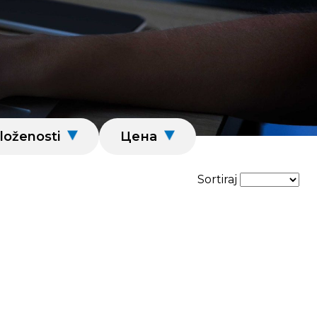
loženosti
Цена
Sortiraj