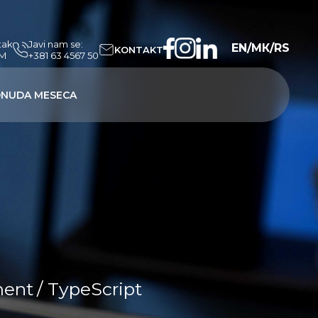
tak
Javi nam se:
EN
/
МК
/
RS
KONTAKT
PM
+381 63 4567 50
NUDA MESECA
ment
/ TypeScript