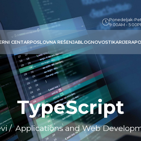
Ponedeljak-Pe
9:00AM - 5:00
ERNI CENTAR
POSLOVNA REŠENJA
BLOG
NOVOSTI
KARIJERA
PO
TypeScript
vi
/
Applications and Web Develop