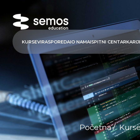
KURSEVI
RASPORED
AI
O NAMA
ISPITNI CENTAR
KARIJ
Početna
/
Kurse