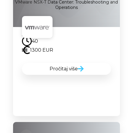
VMware NSX-T Data Center: Troubleshooting and
Operations
Uskoro
40
1300 EUR
Pročitaj više