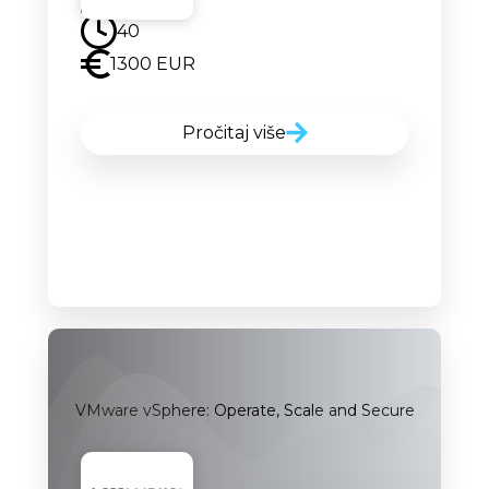
40
1300 EUR
Pročitaj više
VMware vSphere: Operate, Scale and Secure