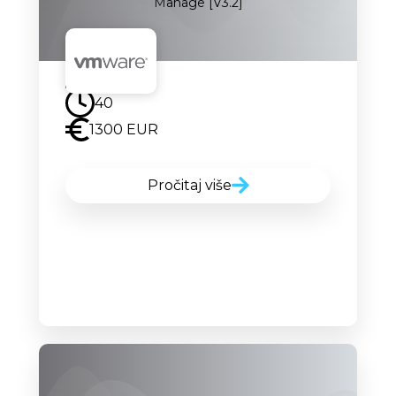
Manage [V3.2]
Uskoro
40
1300 EUR
Pročitaj više