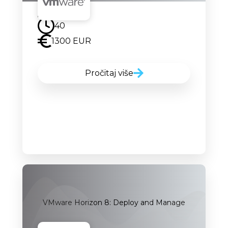
Uskoro
40
1300 EUR
Pročitaj više
VMware Horizon 8: Deploy and Manage