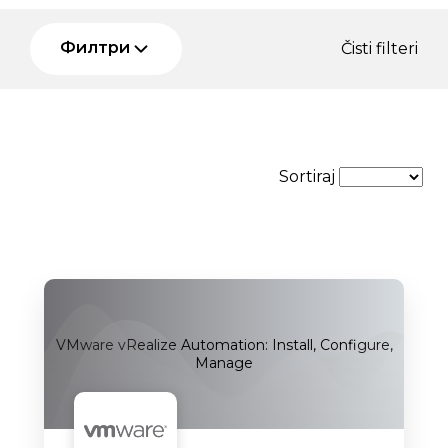
Филтри
Čisti filteri
Sortiraj
VMware vRealize Automation: Install, Configure,
Manage
Uskoro