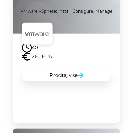
VMware vSphere: Install, Configure, Manage
Uskoro
40
1260 EUR
Pročitaj više