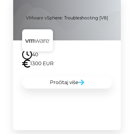
VMware vSphere: Troubleshooting [V8]
Uskoro
40
1300 EUR
Pročitaj više