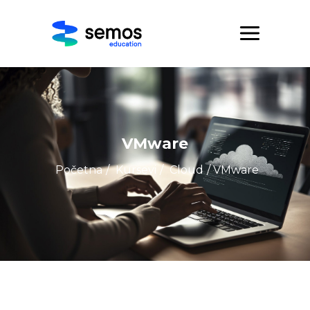
VMware
Početna
/
Kursevi
/
Cloud
/ VMware