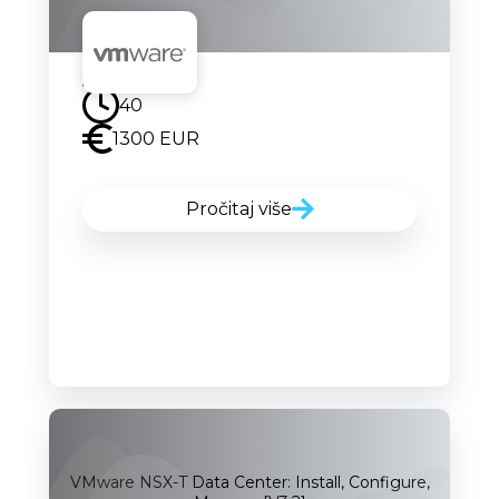
Uskoro
40
1300 EUR
Pročitaj više
VMware NSX-T Data Center: Install, Configure,