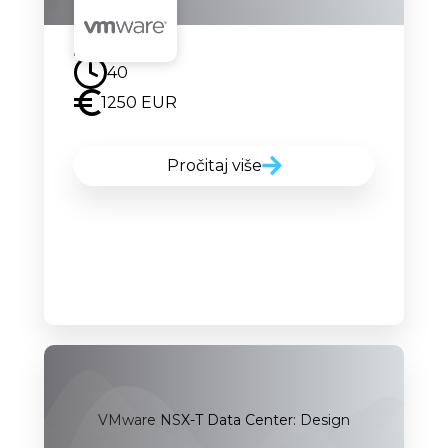
Uskoro
40
1250 EUR
Pročitaj više
VMware NSX-T Data Center: Design