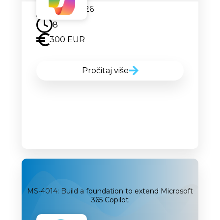
24.08.2026
8
300 EUR
Pročitaj više
MS-4014: Build a foundation to extend Microsoft
365 Copilot