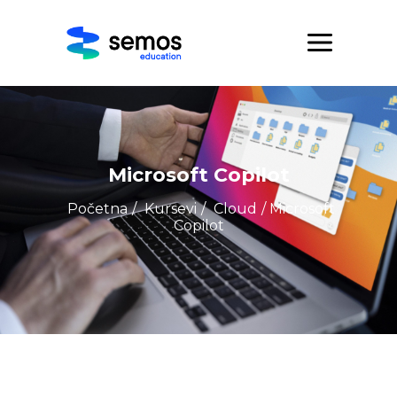
Microsoft Copilot
Početna
/
Kursevi
/
Cloud
/ Microsoft
Copilot