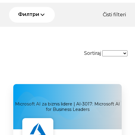
Филтри
Čisti filteri
Sortiraj
Microsoft AI za biznis lidere | AI-3017: Microsoft AI
for Business Leaders
Uskoro