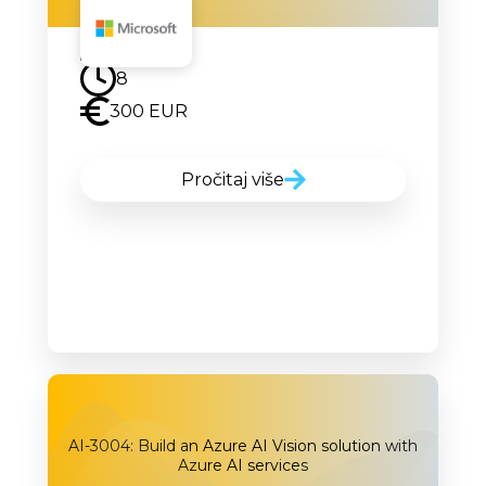
Uskoro
8
300 EUR
Pročitaj više
AI-3004: Build an Azure AI Vision solution with
Azure AI services