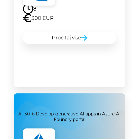
8
300 EUR
Pročitaj više
AI-3016 Develop generative AI apps in Azure AI
Foundry portal