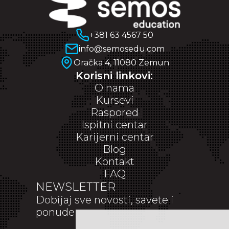
+381 63 4567 50
info@semosedu.com
Oračka 4, 11080 Zemun
Korisni linkovi:
O nama
Kursevi
Raspored
Ispitni centar
Karijerni centar
Blog
Kontakt
FAQ
NEWSLETTER
Dobijaj sve novosti, savete i
ponude