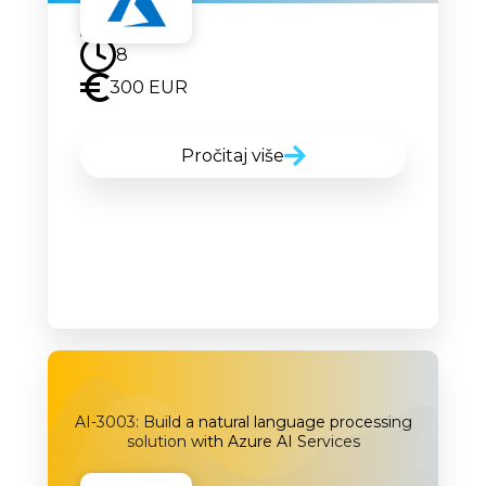
Uskoro
8
300 EUR
Pročitaj više
AI-3003: Build a natural language processing
solution with Azure AI Services