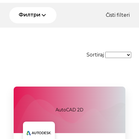
Филтри
Čisti filteri
Sortiraj
AutoCAD 2D
Uskoro