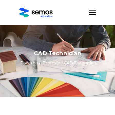
CAD Technician
Početna
/
Profesije
/ CAD Technician