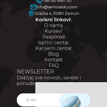
+381 63 4567 50
info@semosedu.com
Oračka 4, 11080 Zemun
Korisni linkovi:
O nama
Kursevi
Raspored
Ispitni centar
Karijerni centar
Blog
Kontakt
FAQ
NEWSLETTER
Dobijaj sve novosti, savete i
ponude
Subscribe