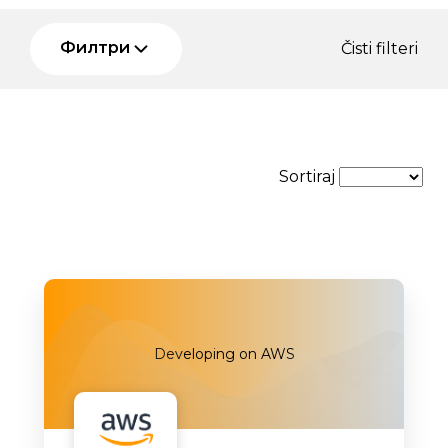
Филтри
Čisti filteri
Sortiraj
Developing on AWS
Uskoro