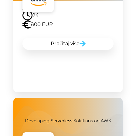
Uskoro
24
800 EUR
Pročitaj više
Developing Serverless Solutions on AWS