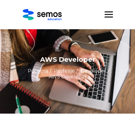
AWS Developer
Početna
/
Profesije
/
Developer
/
AWS Developer