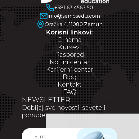
+381 63 4567 50
info@semosedu.com
Oračka 4, 11080 Zemun
Korisni linkovi:
O nama
Kursevi
Raspored
Ispitni centar
Karijerni centar
Blog
Kontakt
FAQ
NEWSLETTER
Dobijaj sve novosti, savete i
ponude
Subscribe