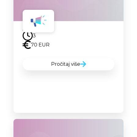
Uskoro
3
70 EUR
Pročitaj više