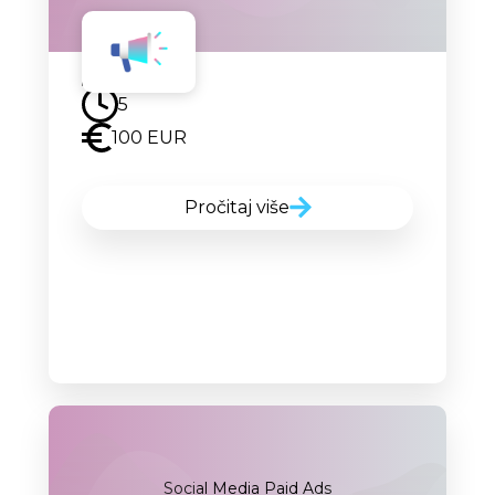
Uskoro
5
100 EUR
Pročitaj više
Social Media Paid Ads