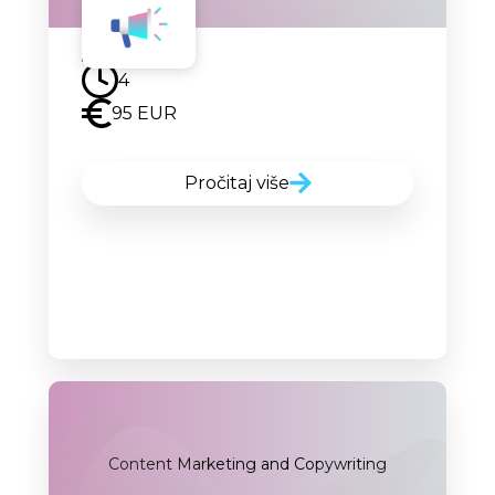
Uskoro
4
95 EUR
Pročitaj više
Content Marketing and Copywriting