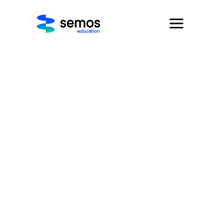
Digital Marketing
Specialist
Početna
/
Profesije
/ Digital
Marketing Specialist