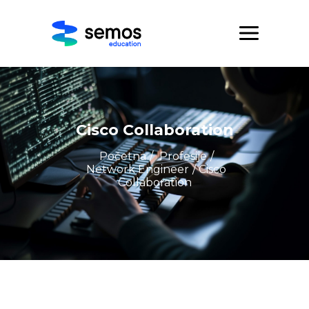
Cisco Collaboration
Početna
/
Profesije
/
Network Engineer
/ Cisco
Collaboration