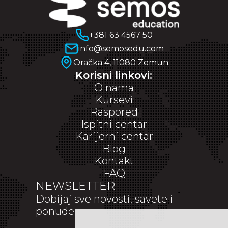
+381 63 4567 50
info@semosedu.com
Oračka 4, 11080 Zemun
Korisni linkovi:
O nama
Kursevi
Raspored
Ispitni centar
Karijerni centar
Blog
Kontakt
FAQ
NEWSLETTER
Dobijaj sve novosti, savete i
ponude