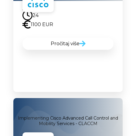
Uskoro
24
1100 EUR
Pročitaj više
Implementing Cisco Advanced Call Control and
Mobility Services - CLACCM