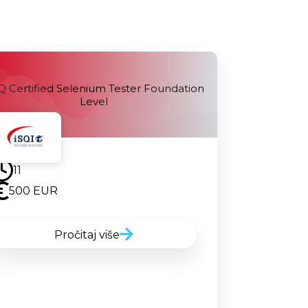
 Certified Selenium Tester Foundation
Level
Uskoro
11
500 EUR
Pročitaj više