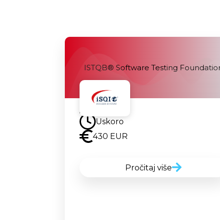
ISTQB® Software Testing Foundatio
Uskoro
Uskoro
430 EUR
Pročitaj više