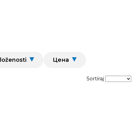
loženosti
Цена
Sortiraj