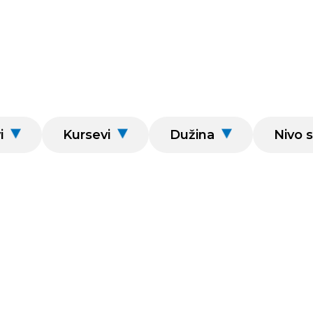
i
Kursevi
Dužina
Nivo s