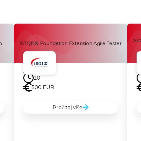
A4Q
n
ISTQB® Foundation Extension Agile Tester
Uskoro
20
500 EUR
Pročitaj više