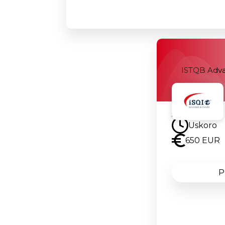
ISTQB Adva
Uskoro
Uskoro
650 EUR
P