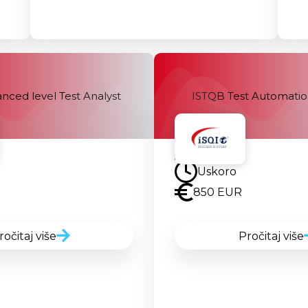
nced level Test Analyst
ISTQB Test Automatio
Uskoro
Uskoro
850 EUR
ročitaj više
Pročitaj više