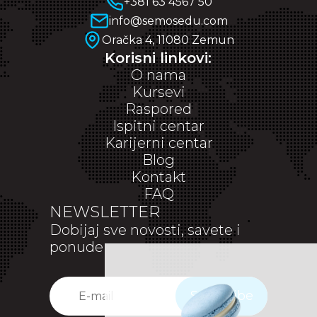
+381 63 4567 50
info@semosedu.com
Oračka 4, 11080 Zemun
Korisni linkovi:
O nama
Kursevi
Raspored
Ispitni centar
Karijerni centar
Blog
Kontakt
FAQ
NEWSLETTER
Dobijaj sve novosti, savete i
ponude
Subscribe