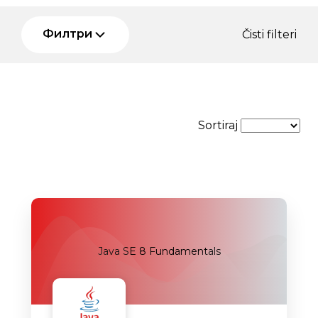
Филтри
Čisti filteri
Sortiraj
Java SE 8 Fundamentals
Uskoro