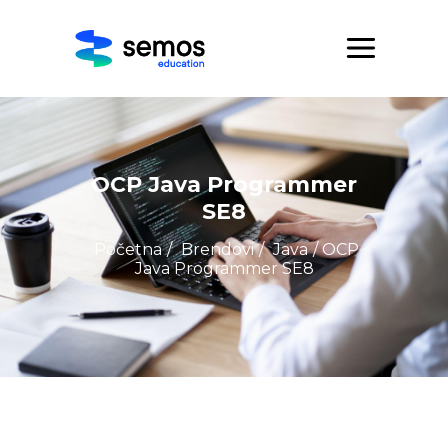
OCP Java Programmer
SE8
Početna
/
Brendovi
/
Java
/ OCP
Java Programmer SE8