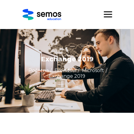
Exchange 2019
Početna
/
Brendovi
/
Microsoft
/
Exchange 2019