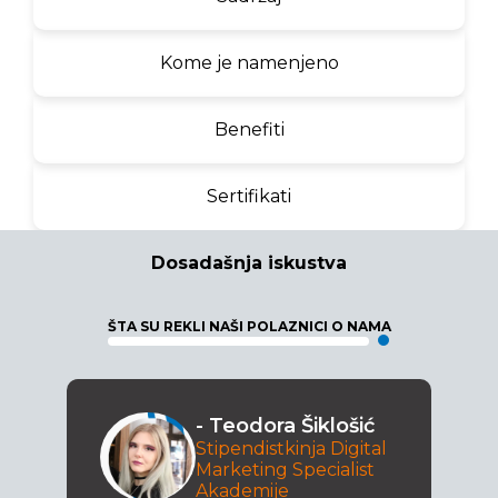
Kome je namenjeno
Benefiti
Sertifikati
Dosadašnja iskustva
ŠTA SU REKLI NAŠI POLAZNICI O NAMA
- Teodora Šiklošić
Stipendistkinja Digital
Marketing Specialist
Akademije