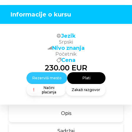
Informacije o kursu
Jezik
Srpski
Nivo znanja
Početnik
Cena
230.00
EUR
Rezerviši mesto
Plati
Načini
Zakaži razgovor
plaćanja
Opis
Sadržaj