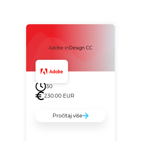
Adobe InDesign CC
Uskoro
30
230.00
EUR
Pročitaj više