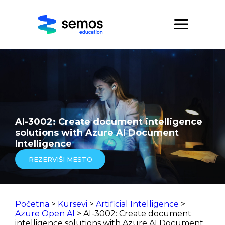
AI-3002: Create document intelligence
solutions with Azure AI Document
Intelligence
REZERVIŠI MESTO
Početna
>
Kursevi
>
Artificial Intelligence
>
Azure Open AI
> AI-3002: Create document
intelligence solutions with Azure AI Document