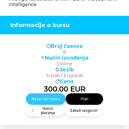
Intelligence
Informacije o kursu
Broj časova
8
Način izvođenja
Online
Jezik
Srpski / Engleski
Cena
300.00
EUR
Rezerviši mesto
Plati
Načini
Zakaži razgovor
plaćanja