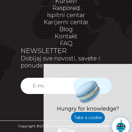
Kursevi
Raspored
Ispitni centar
Karijerni centar
Blog
Kontakt
FAQ
NEWSLETTER
Dobijaj sve novosti, savete i
ponude
Subscribe
Hungry for knowledge?
Take a cookie
Copyright ©2023 All rights reserved
Semos Education