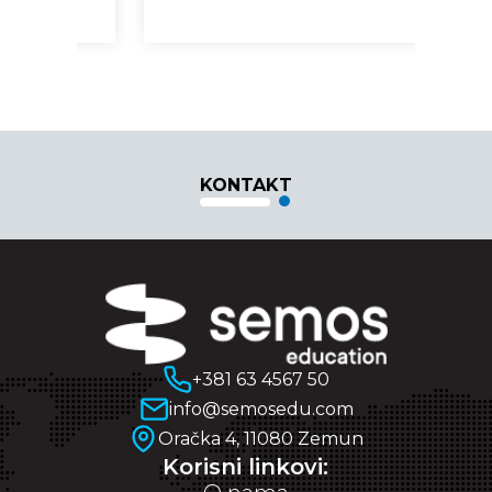
KONTAKT
+381 63 4567 50
info@semosedu.com
Oračka 4, 11080 Zemun
Korisni linkovi: