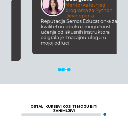
Mentorka letnjeg
programa za Python
Developer-a
Reputacija Semos Education-a za
kvalitetnu obuku i mogućnost
učenja od iskusnih instruktora
odigrala je značajnu ulogu u
mojoj odluci.
OSTALI KURSEVI KOJI TI MOGU BITI
ZANIMLJIVI