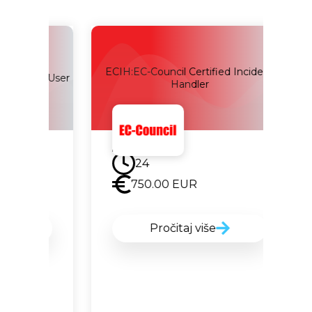
ECIH:EC-Council Certified Incident
er User
Certif
Handler
Uskoro
24
750.00
EUR
Pročitaj više