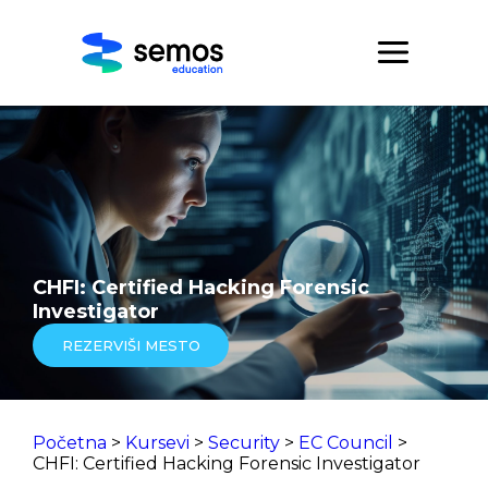
CHFI: Certified Hacking Forensic
Investigator
REZERVIŠI MESTO
Početna
>
Kursevi
>
Security
>
EC Council
>
CHFI: Certified Hacking Forensic Investigator