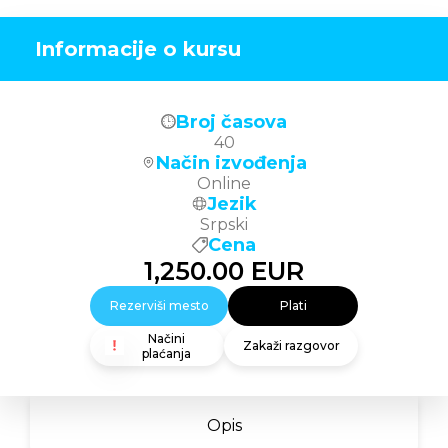
Informacije o kursu
Broj časova
40
Način izvođenja
Online
Jezik
Srpski
Cena
1,250.00
EUR
Rezerviši mesto
Plati
Načini
Zakaži razgovor
plaćanja
Opis