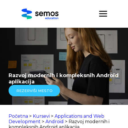
Razvoj modernih i kompleksnih Android
aplikacija
REZERVIŠI MESTO
Početna
>
Kursevi
>
Applications and Web
Development
>
Android
> Razvoj modernih i
kompleksnih Android aplikacija