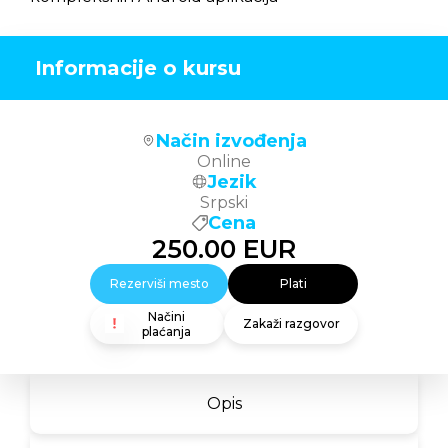
Informacije o kursu
Način izvođenja
Оnline
Jezik
Srpski
Cena
250.00
EUR
Rezerviši mesto
Plati
Načini
Zakaži razgovor
plaćanja
Opis