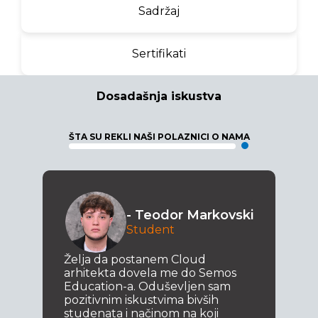
Sadržaj
Sertifikati
Dosadašnja iskustva
ŠTA SU REKLI NAŠI POLAZNICI O NAMA
- Teodor Markovski
Student
Želja da postanem Cloud
arhitekta dovela me do Semos
Education-a. Oduševljen sam
pozitivnim iskustvima bivših
studenata i načinom na koji