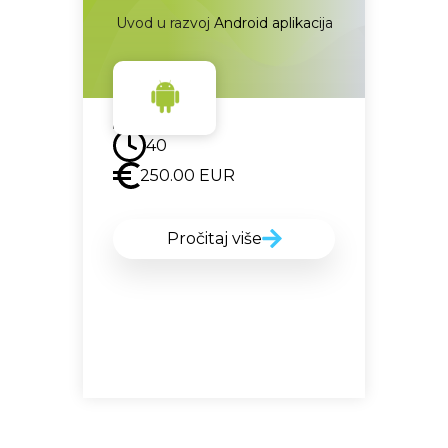
Uvod u razvoj Android aplikacija
Uskoro
40
250.00
EUR
Pročitaj više