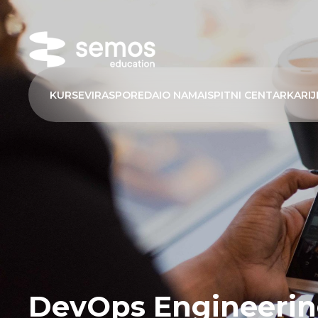
KURSEVI
RASPORED
AI
O NAMA
ISPITNI CENTAR
KARIJ
DevOps Engineeri