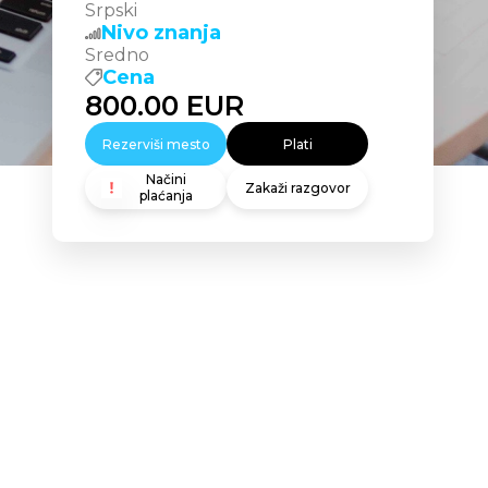
Srpski
Nivo znanja
Sredno
Cena
800.00
EUR
Rezerviši mesto
Plati
Načini
Zakaži razgovor
plaćanja