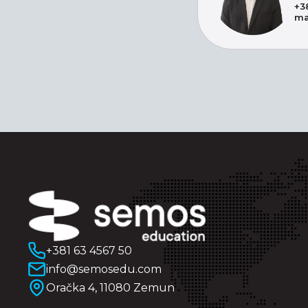
+3
ma
+381 63 4567 50
info@semosedu.com
Oračka 4, 11080 Zemun