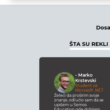
Dosa
ŠTA SU REKLI
e
- Marko
ovski
Krstevski
rana
Student za
ja za
Microsoft .NET
dizajn
Želeći da proširim svoje
eva u
znanje, odlučio sam da se
, vidim
upišem u Semos
niji
Education gde dobijam