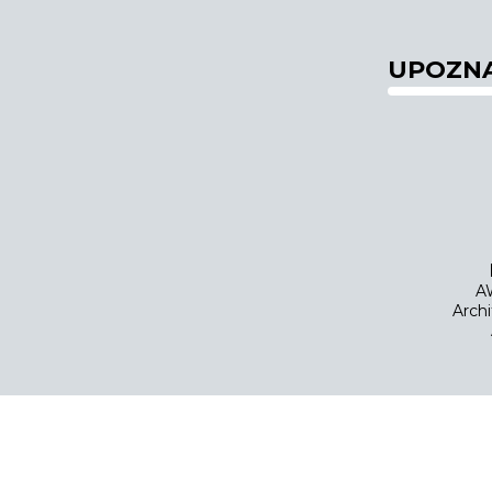
UPOZNA
AW
Archi