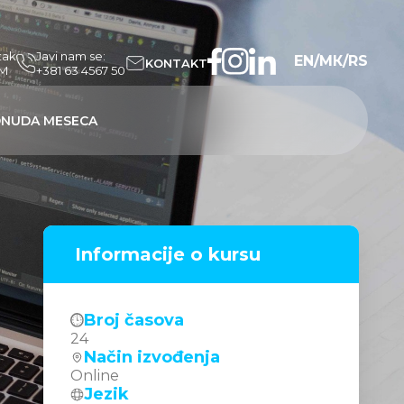
tak
Javi nam se:
EN
/
МК
/
RS
KONTAKT
PM
+381 63 4567 50
NUDA MESECA
Informacije o kursu
Broj časova
24
Način izvođenja
Online
Jezik