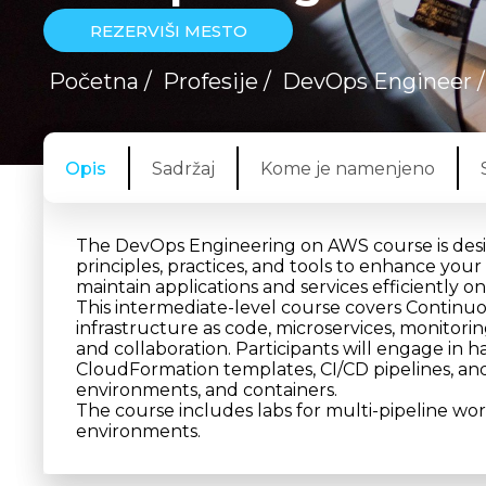
REZERVIŠI MESTO
Početna
/
Profesije
/
DevOps Engineer
Opis
Sadržaj
Kome je namenjeno
The DevOps Engineering on AWS course is desi
principles, practices, and tools to enhance your 
maintain applications and services efficiently o
This intermediate-level course covers Continuou
infrastructure as code, microservices, monitor
and collaboration. Participants will engage in
CloudFormation templates, CI/CD pipelines, an
environments, and containers.
The course includes labs for multi-pipeline wo
environments.