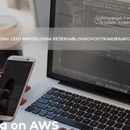
Ponedeljak-Pe
9:00AM - 5:00
ERNI CENTAR
POSLOVNA REŠENJA
BLOG
NOVOSTI
KARIJERA
PO
ng on AWS