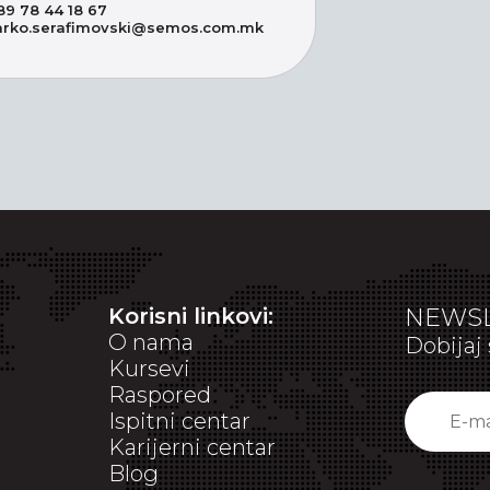
89 78 44 18 67
rko.serafimovski@semos.com.mk
Korisni linkovi:
NEWSL
O nama
Dobijaj 
Kursevi
Raspored
Ispitni centar
Karijerni centar
Blog