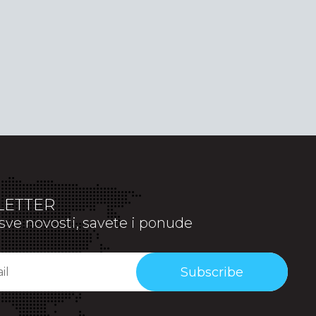
ETTER
sve novosti, savete i ponude
Subscribe