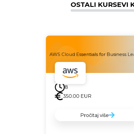
OSTALI KURSEVI K
 AWS
AWS Cloud Essentials for Business Le
Uskoro
8
350.00
EUR
Pročitaj više