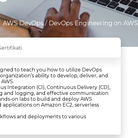
/
AWS DevOps
/ DevOps Engineering on AWS
Sertifikati
gned to teach you how to utilize DevOps
organization’s ability to develop, deliver, and
n AWS.
s Integration (CI), Continuous Delivery (CD),
ing and logging, and effective communication
 hands-on labs to build and deploy AWS
d applications on Amazon EC2, serverless
rkflows and deployments to various