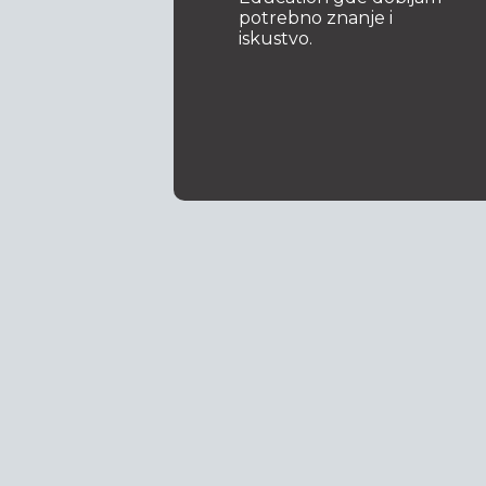
ogijom,
potrebno znanje i
er
iskustvo.
alibra.