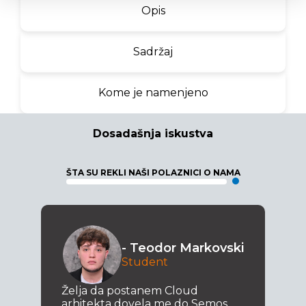
Opis
Sadržaj
Kome je namenjeno
Dosadašnja iskustva
ŠTA SU REKLI NAŠI POLAZNICI O NAMA
- Teodor Markovski
Student
Želja da postanem Cloud
arhitekta dovela me do Semos