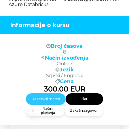
Azure Databricks
Informacije o kursu
Broj časova
8
Način izvođenja
Online
Jezik
Srpski / Engleski
Cena
300.00
EUR
Rezerviši mesto
Plati
Načini
Zakaži razgovor
plaćanja