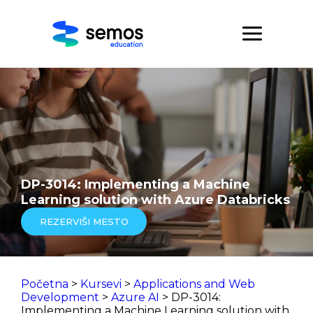
DP-3014: Implementing a Machine
Learning solution with Azure Databricks
REZERVIŠI MESTO
Početna
>
Kursevi
>
Applications and Web
Development
>
Azure AI
> DP-3014:
Implementing a Machine Learning solution with