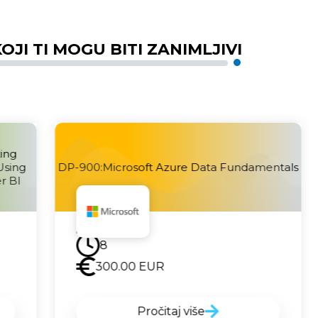
OJI TI MOGU BITI ZANIMLJIVI
ing
Using
DP-900:Microsoft Azure Data Fundamentals
r BI
Uskoro
8
300.00
EUR
Pročitaj više