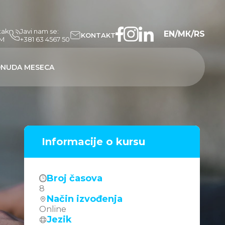
tak
Javi nam se:
EN
/
МК
/
RS
KONTAKT
PM
+381 63 4567 50
NUDA MESECA
Informacije o kursu
Broj časova
8
Način izvođenja
Online
Jezik