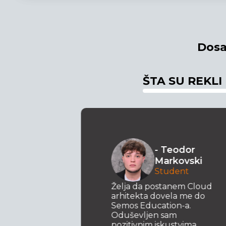
Dosa
ŠTA SU REKLI
o
- Teodor
ki
Markovski
 za
Student
t .NET
svoje
Želja da postanem Cloud
m da se
arhitekta dovela me do
Semos Education-a.
ijam
Oduševljen sam
pozitivnim iskustvima