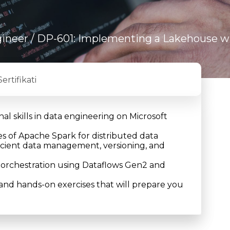
gineer
/ DP-601: Implementing a Lakehouse wi
Sertifikati
al skills in data engineering on Microsoft
ies of Apache Spark for distributed data
ficient data management, versioning, and
nd orchestration using Dataflows Gen2 and
 and hands-on exercises that will prepare you