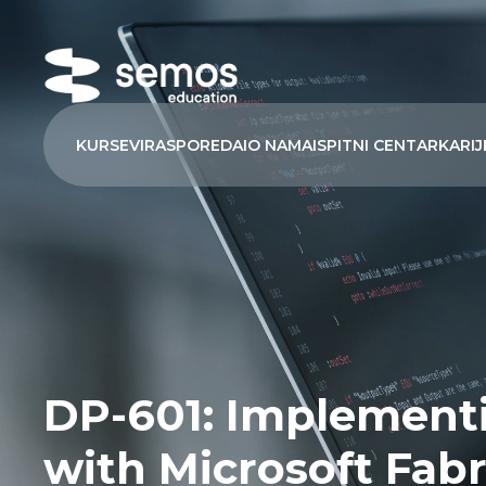
KURSEVI
RASPORED
AI
O NAMA
ISPITNI CENTAR
KARIJ
DP-601: Implement
with Microsoft Fabr