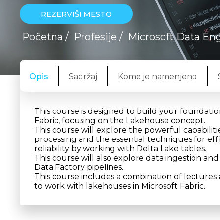
REZERVIŠI MESTO
Početna
/
Profesije
/
Microsoft Data En
Opis
Sadržaj
Kome je namenjeno
This course is designed to build your foundation
Fabric, focusing on the Lakehouse concept.
This course will explore the powerful capabilit
processing and the essential techniques for ef
reliability by working with Delta Lake tables.
This course will also explore data ingestion a
Data Factory pipelines.
This course includes a combination of lectures
to work with lakehouses in Microsoft Fabric.