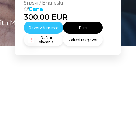
Srpski / Engleski
Cena
300.00
EUR
th Microsoft Fabric
Rezerviši mesto
Plati
Načini
Zakaži razgovor
plaćanja