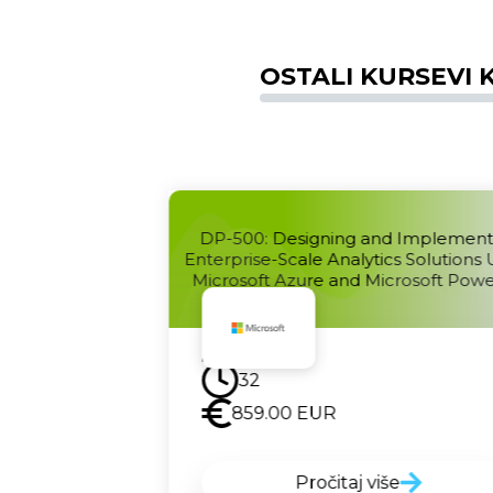
OSTALI KURSEVI K
DP-500: Designing and Implement
 Microsoft Azure
Enterprise-Scale Analytics Solutions 
Microsoft Azure and Microsoft Powe
Uskoro
32
859.00
EUR
Pročitaj više