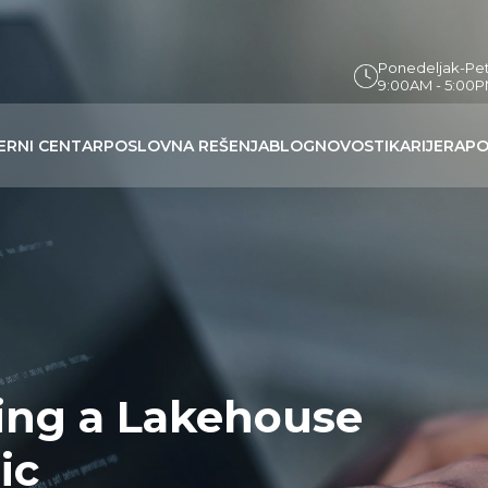
Ponedeljak-Pe
9:00AM - 5:00
ERNI CENTAR
POSLOVNA REŠENJA
BLOG
NOVOSTI
KARIJERA
PO
ing a Lakehouse
ic