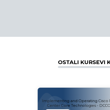
OSTALI KURSEVI K
Operating Cisco Data
Implementing Cisco Applica
chnologies - DCCOR
Infrastructure - DC