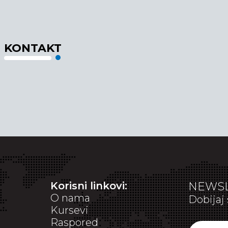
KONTAKT
Korisni linkovi:
NEWSL
O nama
Dobijaj 
Kursevi
Raspored