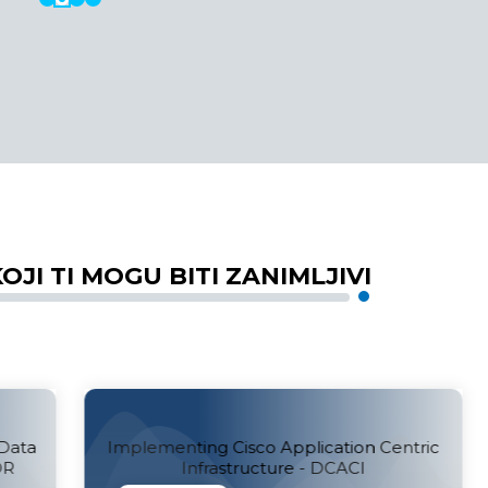
OJI TI MOGU BITI ZANIMLJIVI
tion Centric
Configuring Cisco MDS 9000 Series Swit
ACI
- DCMDS