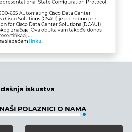
presentational State Configuration Protocol
ju 300-635 Automating Cisco Data Center
a Cisco Solutions (CSAU) je potrebno pre
n for Cisco Data Center Solutions (DCAUI)
nskog značaja. Ova obuka vam takođe donosi
sertifikaciju.
 na sledećem
linku.
dašnja iskustva
 NAŠI POLAZNICI O NAMA