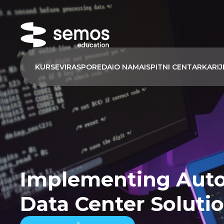
KURSEVI
RASPORED
AI
O NAMA
ISPITNI CENTAR
KARIJ
Implementing Auto
Data Center Soluti