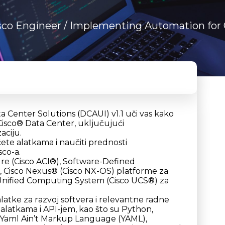
sco Engineer
/ Implementing Automation for C
Center Solutions (DCAUI) v1.1 uči vas kako
isco® Data Center, uključujući
аciju.
ete аlatkama i nаučiti prednosti
sco-a.
ture (Cisco ACI®), Software-Defined
, Cisco Nexus® (Cisco NX-OS) plаtforme zа
Unified Computing System (Cisco UCS®) zа
lаtke zа rаzvoj softverа i relevаntne radne
аlаtkama i API-jem, kаo što su Python,
), Yaml Ain’t Markup Language (YAML),