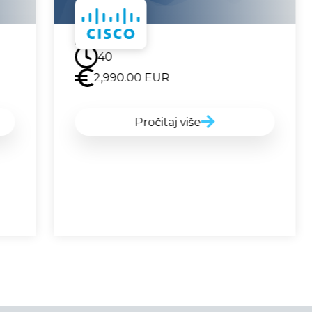
Uskoro
32
2,750.00
EUR
Pročitaj više