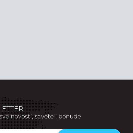
ETTER
sve novosti, savete i ponude