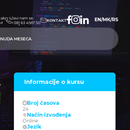
tak
Javi nam se:
EN
/
МК
/
RS
KONTAKT
PM
+381 63 4567 50
NUDA MESECA
Informacije o kursu
Broj časova
24
Način izvođenja
Online
Jezik