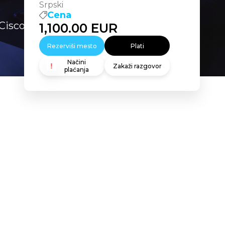
Srpski
Cena
isco Data Center Solutions –
1,100.00
EUR
Rezerviši mesto
Plati
Načini
Zakaži razgovor
plaćanja