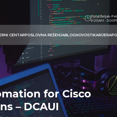
Ponedeljak-Pe
9:00AM - 5:00
ERNI CENTAR
POSLOVNA REŠENJA
BLOG
NOVOSTI
KARIJERA
PO
mation for Cisco
ons – DCAUI