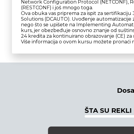
Network Configuration Protocol (NETCONF), Re
(RESTCONF) i još mnogo toga.
Ova obuka vas priprema za ispit za sertifikaci
Solutions (DCAUTO). Uvođenje automatizacije z
nego što se upišete na Implementing Automatio
kurs, jer obezbeđuje osnovno znanje od sušti
24 kredita za kontinuirano obrazovanje (CE) za re
Više informacija o ovom kursu možete pronaći
Dosa
ŠTA SU REKLI