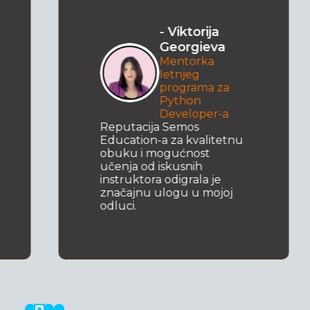
a
- Borče
va
Peltekovski
Akreditirana
Akademija za
za
grafički dizajn
Po završetku kurseva u
-a
Semos Education-u, vidim
sebe u nekoj kompaniji
tetnu
koja radi sa tehnologijom,
kao što su na primer
Samsung, Apple ili
e
kompanija sličnog kalibra.
joj