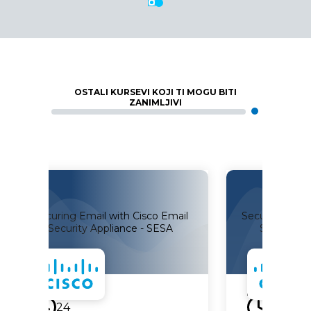
OSTALI KURSEVI KOJI TI MOGU BITI
ZANIMLJIVI
Email with Cisco Email
Securing the Web with Cisco 
ty Appliance - SESA
Security Appliance - SWSA
ro
Uskoro
16