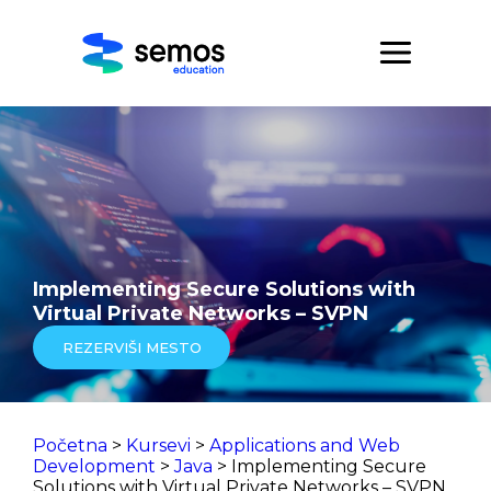
Implementing Secure Solutions with
Virtual Private Networks – SVPN
REZERVIŠI MESTO
Početna
>
Kursevi
>
Applications and Web
Development
>
Java
> Implementing Secure
Solutions with Virtual Private Networks – SVPN