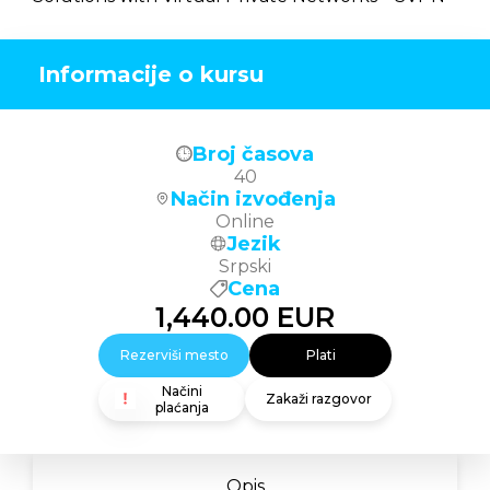
Informacije o kursu
Broj časova
40
Način izvođenja
Online
Jezik
Srpski
Cena
1,440.00
EUR
Rezerviši mesto
Plati
Načini
Zakaži razgovor
plaćanja
Opis