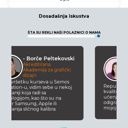
Dosadašnja iskustva
ŠTA SU REKLI NAŠI POLAZNICI O NAMA
- Viktorija
če Peltekovski
Georgieva
tirana
Mentorka letnje
ija za grafički
programa za Py
Developer-a
rseva u Semos
Reputacija Semos Educatio
m sebe u nekoj
kvalitetnu obuku i mogućn
i sa
učenja od iskusnih instrukt
 što su na
odigrala je značajnu ulogu
pple ili
mojoj odluci.
kalibra.