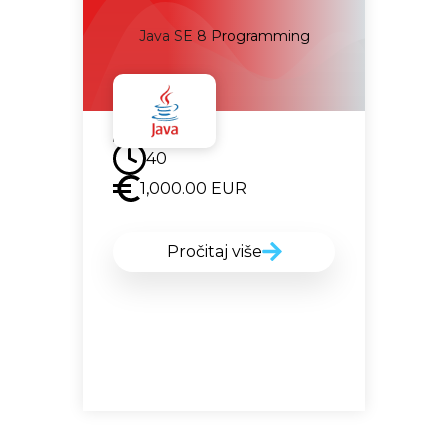
C#
Java SE 8 Programming
Uskoro
40
1,000.00
EUR
Pročitaj više