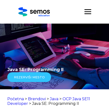
Java SE: Programming II
REZERVIŠI MESTO
Početna
>
Brendovi
>
Java
>
OCP Java SE11
Developer
> Java SE: Programming II