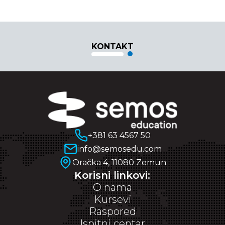
KONTAKT
+381 63 4567 50
info@semosedu.com
Oračka 4, 11080 Zemun
Korisni linkovi:
O nama
Kursevi
Raspored
Ispitni centar