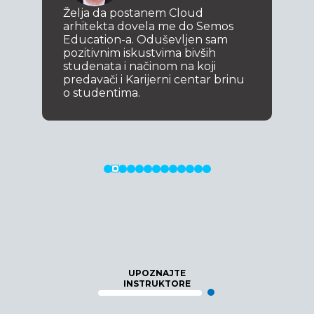
Želja da postanem Cloud
arhitekta dovela me do Semos
Education-a. Oduševljen sam
pozitivnim iskustvima bivših
studenata i načinom na koji
predavači i Karijerni centar brinu
o studentima.
UPOZNAJTE
INSTRUKTORE