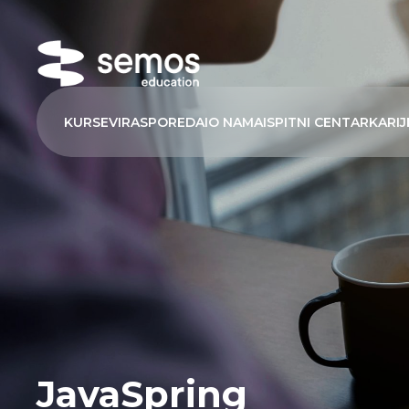
KURSEVI
RASPORED
AI
O NAMA
ISPITNI CENTAR
KARIJ
JavaSpring