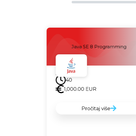
Java SE 8 Programming
Uskoro
40
1,000.00
EUR
Pročitaj više