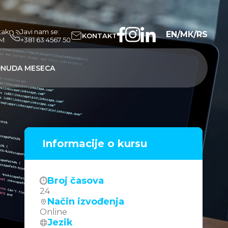
tak
Javi nam se:
EN
/
МК
/
RS
KONTAKT
PM
+381 63 4567 50
NUDA MESECA
Informacije o kursu
Broj časova
24
Način izvođenja
Online
Jezik