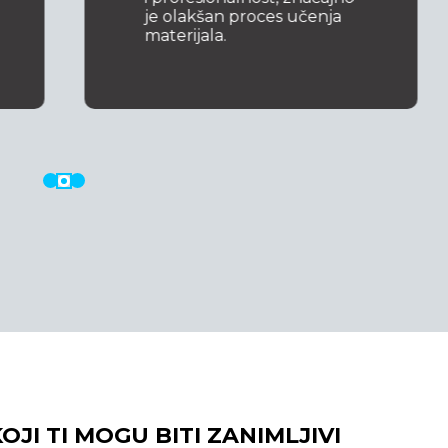
je olakšan proces učenja
materijala.
OJI TI MOGU BITI ZANIMLJIVI