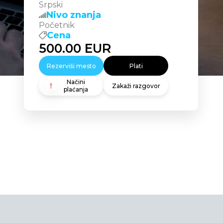
Srpski
Nivo znanja
Početnik
Cena
500.00
EUR
Rezerviši mesto
Plati
Načini
Zakaži razgovor
plaćanja