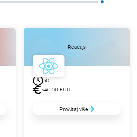
55320
React.js
Uskoro
30
340.00
EUR
Pročitaj više