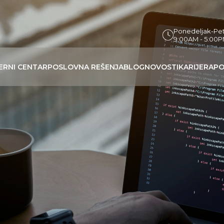
Ponedeljak-Pe
9:00AM - 5:00
ERNI CENTAR
POSLOVNA REŠENJA
BLOG
NOVOSTI
KARIJERA
PO