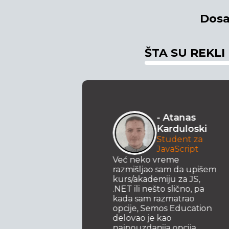
Dosa
ŠTA SU REKLI
- Atanas
Karduloski
Student za
JavaScript
Već neko vreme
razmišljao sam da upišem
kurs/akademiju za JS,
.NET ili nešto slično, pa
kada sam razmatrao
opcije, Semos Education
delovao je kao
najpouzdanija opcija.