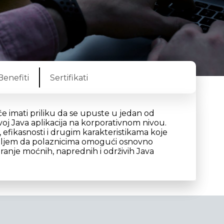
Benefiti
Sertifikati
 imati priliku da se upuste u jedan od
azvoj Java aplikacija na korporativnom nivou.
 efikasnosti i drugim karakteristikama koje
s ciljem da polaznicima omogući osnovno
ranje moćnih, naprednih i održivih Java