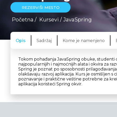
REZERVIŠI MESTO
Početna
/
Kursevi
/ JavaSpring
Opis
Sadržaj
Kome je namenjeno
Tokom pohađanja JavaSpring obuke, studenti će
najpopularnijih i najmoćnijih alata i okvira za r
Spring je poznat po sposobnosti prilagođavanja,
olakšavaju razvoj aplikacija. Kurs je osmišljen 
poznavanje i praktične veštine potrebne za krei
aplikacija koristeći Spring okvir.