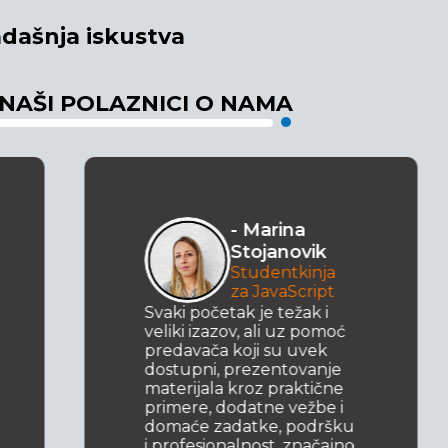
dašnja iskustva
 NAŠI POLAZNICI O NAMA
- Marina
Stojanovik
Studentkinja
za JavaScript
Svaki početak je težak i
veliki izazov, ali uz pomoć
predavača koji su uvek
dostupni, prezentovanje
materijala kroz praktične
primere, dodatne vežbe i
domaće zadatke, podršku
i profesionalnost, značajno