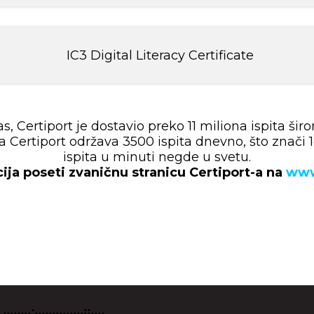
IC3 Digital Literacy Certificate
, Certiport je dostavio preko 11 miliona ispita šir
 Certiport održava 3500 ispita dnevno, što znači 145
ispita u minuti negde u svetu.
ija poseti zvaničnu stranicu Certiport-a na
www