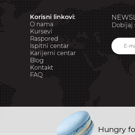
Korisni linkovi:
NEWSL
O nama
Dobijaj 
Kursevi
Raspored
Ispitni centar
Karijerni centar
Blog
Kontakt
FAQ
Hungry f