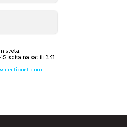
om sveta.
 ispita na sat ili 2.41
.certiport.com
.