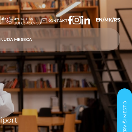
tak
Javi nam se:
EN
/
МК
/
RS
KONTAKT
PM
+381 63 4567 50
NUDA MESECA
REZERVIŠI MESTO
tiport