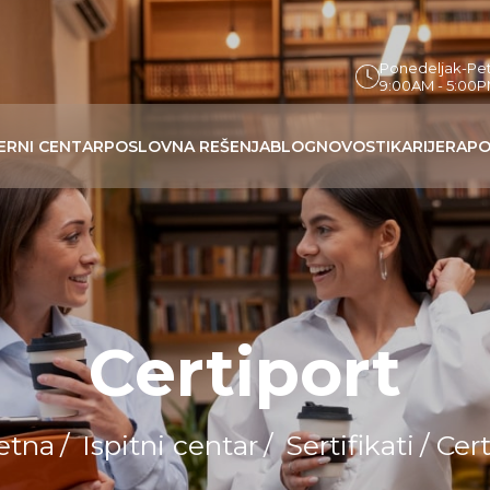
Ponedeljak-Pe
9:00AM - 5:00
ERNI CENTAR
POSLOVNA REŠENJA
BLOG
NOVOSTI
KARIJERA
PO
Certiport
etna
/
Ispitni centar
/
Sertifikati
/ Cer