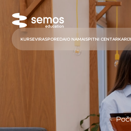
KURSEVI
RASPORED
AI
O NAMA
ISPITNI CENTAR
KARIJ
Poč