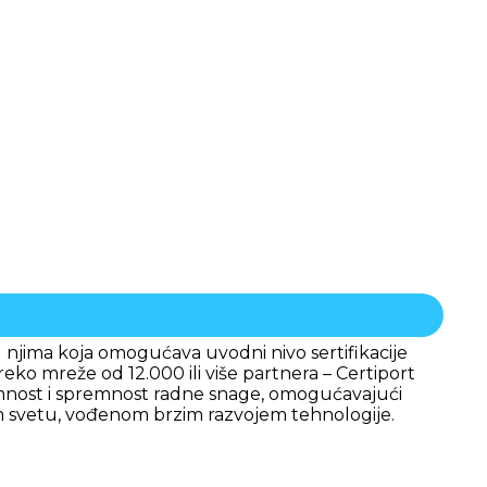
 njima koja omogućava uvodni nivo sertifikacije
reko mreže od 12.000 ili više partnera – Certiport
remnost i spremnost radne snage, omogućavajući
m svetu, vođenom brzim razvojem tehnologije.