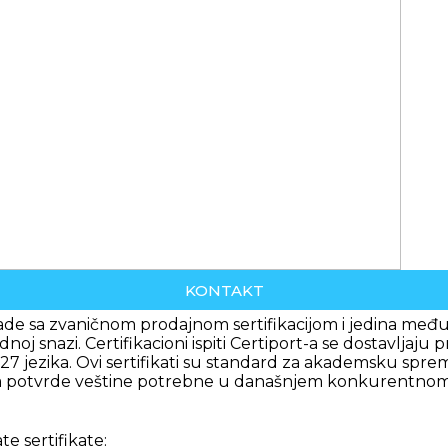
KONTAKT
rade sa zvaničnom prodajnom sertifikacijom i jedina među
 snazi. Certifikacioni ispiti Certiport-a se dostavljaju p
 27 jezika. Ovi sertifikati su standard za akademsku sp
ma da potvrde veštine potrebne u današnjem konkurentno
e sertifikate: