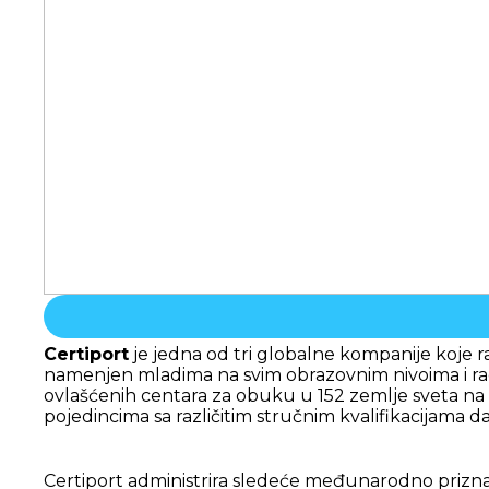
Certiport
je jedna od tri globalne kompanije koje 
namenjen mladima na svim obrazovnim nivoima i radnoj
ovlašćenih centara za obuku u 152 zemlje sveta na
pojedincima sa različitim stručnim kvalifikacija
Certiport administrira sledeće međunarodno priznat