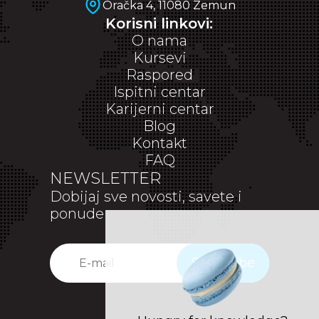
Oračka 4, 11080 Zemun
Korisni linkovi:
O nama
Kursevi
Raspored
Ispitni centar
Karijerni centar
Blog
Kontakt
FAQ
NEWSLETTER
Dobijaj sve novosti, savete i
ponude
Subscribe