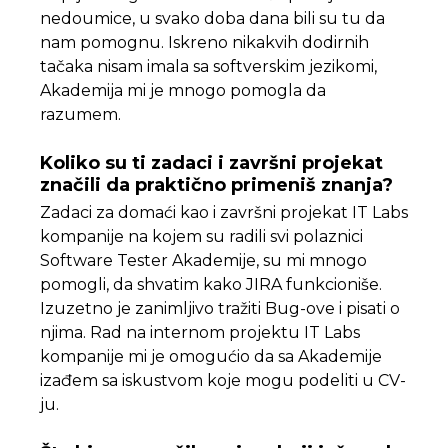
nedoumice, u svako doba dana bili su tu da
nam pomognu. Iskreno nikakvih dodirnih
tačaka nisam imala sa softverskim jezikomi,
Akademija mi je mnogo pomogla da
razumem.
Koliko su ti zadaci i završni projekat
značili da praktično primeniš znanja?
Zadaci za domaći kao i završni projekat IT Labs
kompanije na kojem su radili svi polaznici
Software Tester Akademije, su mi mnogo
pomogli, da shvatim kako JIRA funkcioniše.
Izuzetno je zanimljivo tražiti Bug-ove i pisati o
njima. Rad na internom projektu IT Labs
kompanije mi je omogućio da sa Akademije
izađem sa iskustvom koje mogu podeliti u CV-
ju.