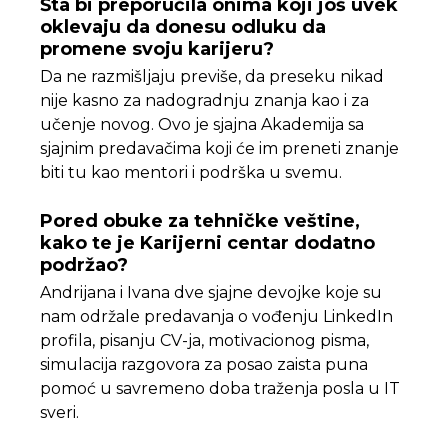
Šta bi preporučila onima koji još uvek
oklevaju da donesu odluku da
promene svoju karijeru?
Da ne razmišljaju previše, da preseku nikad
nije kasno za nadogradnju znanja kao i za
učenje novog. Ovo je sjajna Akademija sa
sjajnim predavačima koji će im preneti znanje
biti tu kao mentori i podrška u svemu.
Pored obuke za tehničke veštine,
kako te je Karijerni centar dodatno
podržao?
Andrijana i Ivana dve sjajne devojke koje su
nam održale predavanja o vođenju LinkedIn
profila, pisanju CV-ja, motivacionog pisma,
simulacija razgovora za posao zaista puna
pomoć u savremeno doba traženja posla u IT
sveri.