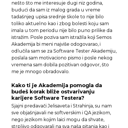
nešto što me interesuje dugi niz godina,
budući da sam iz malog grada u vreme
tadašnjeg upisa srednje škole to nije bilo
toliko aktuelno kao i zbog bolesti koju sam
imala u tom periodu nije bilo puno prilike da
istražim. Posle poziva sam istražila koji Semos
Akademija bi meni najviše odogovarao, i
odlučila sam se za Software Tester Akademiju,
poslala sam motivaciono pismo i posle nekog
vremena sam dobila pozitivan odgovor, što
me je mnogo obradovalo.
Kako ti je Akademija pomogla da
budeš korak bliže ostvarivanju
karijere Software Testera?
Sjajni predavači Jelisaveta i Strahinja, su nam
sve objašnjavali ne softverskim i QA jezikom,
nego jezikom kojim laici mogu da shvate,
strpljivo odgovarali na sva naša pitanja kao i