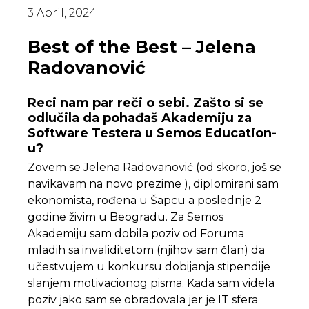
3 April, 2024
Best of the Best – Jelena
Radovanović
Reci nam par reči o sebi. Zašto si se
odlučila da pohađaš Akademiju za
Software Testera u Semos Education-
u?
Zovem se Jelena Radovanović (od skoro, još se
navikavam na novo prezime ), diplomirani sam
ekonomista, rođena u Šapcu a poslednje 2
godine živim u Beogradu. Za Semos
Akademiju sam dobila poziv od Foruma
mladih sa invaliditetom (njihov sam član) da
učestvujem u konkursu dobijanja stipendije
slanjem motivacionog pisma. Kada sam videla
poziv jako sam se obradovala jer je IT sfera