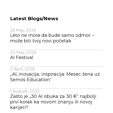
Latest Blogs/News
26 May, 2026
Leto ne mora da bude samo odmor –
može biti tvoj novi početak
20 May, 2026
AI Festival
2 April, 2026
„AI, inovacija, inspiracija: Mesec žena uz
Semos Education“
1 August, 2025
Zašto je „30 AI obuka za 30 €“ najbolji
prvi korak ka novom znanju ili novoj
karijeri?