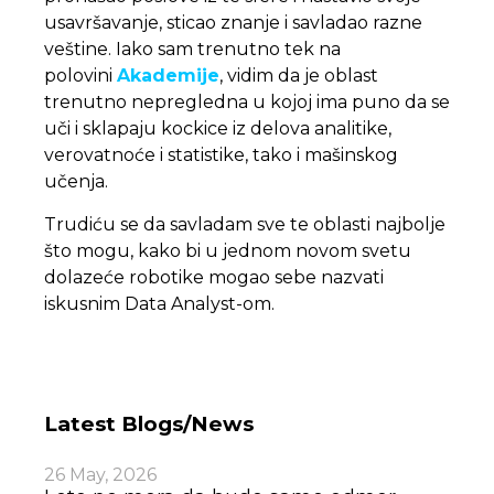
usavršavanje, sticao znanje i savladao razne
veštine. Iako sam trenutno tek na
polovini
Akademije
, vidim da je oblast
trenutno nepregledna u kojoj ima puno da se
uči i sklapaju kockice iz delova analitike,
verovatnoće i statistike, tako i mašinskog
učenja.
Trudiću se da savladam sve te oblasti najbolje
što mogu, kako bi u jednom novom svetu
dolazeće robotike mogao sebe nazvati
iskusnim Data Analyst-om.
Latest Blogs/News
26 May, 2026