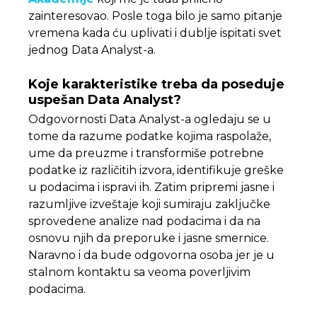
zainteresovao. Posle toga bilo je samo pitanje
vremena kada ću uplivati i dublje ispitati svet
jednog Data Analyst-a.
Koje karakteristike treba da poseduje
uspešan Data Analyst?
Odgovornosti Data Analyst-a ogledaju se u
tome da razume podatke kojima raspolaže,
ume da preuzme i transformiše potrebne
podatke iz različitih izvora, identifikuje greške
u podacima i ispravi ih. Zatim pripremi jasne i
razumljive izveštaje koji sumiraju zaključke
sprovedene analize nad podacima i da na
osnovu njih da preporuke i jasne smernice.
Naravno i da bude odgovorna osoba jer je u
stalnom kontaktu sa veoma poverljivim
podacima.