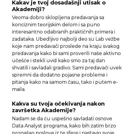
Kakav je tvoj dosadašnji utisak o
Akademiji?
Veoma dobro sklopljena predavanja sa
konciznim teorijskim delom i sa puno
interesantno odabranih praktičnih primera i
zadataka. Ubedljivo najbolji deo su Lab vežbe
koje nam predavači proslede na kraju svakog
predavanja kako bi sami proverili naše aktivno
učešće i stekli uvid kako smo za taj dan
shvatili i savladali gradivo. Sami predavači uvek
spremni da dodatno pojasne probleme i
pitanja kako na samom času, tako i putem e-
maila.
Kakva su tvoja očekivanja nakon
završetka
Akademije?
Nadam se da ću uspešno savladati osnove
Data Analyst programa, kako bih zatim brzo
pronašao poslove iz te sfere i nastavio svoje