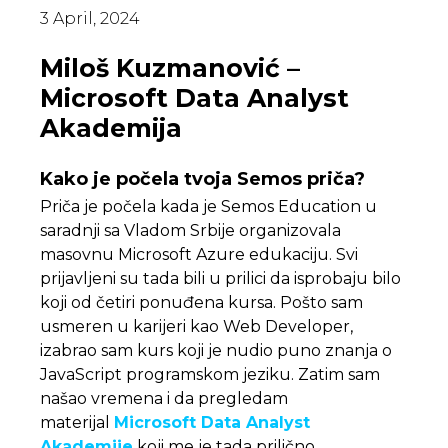
3 April, 2024
Miloš Kuzmanović –
Microsoft Data Analyst
Akademija
Kako je počela tvoja Semos priča?
Priča je počela kada je Semos Education u
saradnji sa Vladom Srbije organizovala
masovnu Microsoft Azure edukaciju. Svi
prijavljeni su tada bili u prilici da isprobaju bilo
koji od četiri ponuđena kursa. Pošto sam
usmeren u karijeri kao Web Developer,
izabrao sam kurs koji je nudio puno znanja o
JavaScript programskom jeziku. Zatim sam
našao vremena i da pregledam
materijal
Microsoft Data Analyst
Akademije
koji me je tada prilično