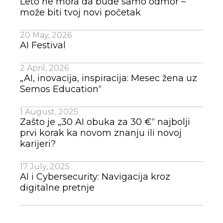
Leto ne mora da bude samo odmor –
može biti tvoj novi početak
20 May, 2026
AI Festival
2 April, 2026
„AI, inovacija, inspiracija: Mesec žena uz
Semos Education“
1 August, 2025
Zašto je „30 AI obuka za 30 €“ najbolji
prvi korak ka novom znanju ili novoj
karijeri?
17 July, 2025
AI i Cybersecurity: Navigacija kroz
digitalne pretnje