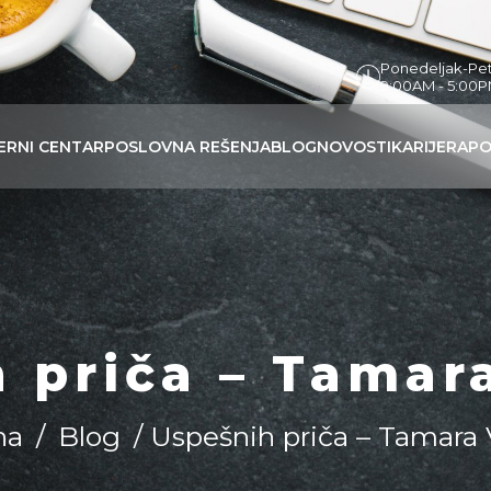
Ponedeljak-Pe
9:00AM - 5:00
ERNI CENTAR
POSLOVNA REŠENJA
BLOG
NOVOSTI
KARIJERA
PO
 priča – Tamar
na
/
Blog
/ Uspešnih priča – Tamara 