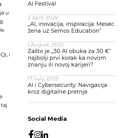
AI Festival
a
ja u
2 April, 2026
og
„AI, inovacija, inspiracija: Mesec
le.
žena uz Semos Education“
1 August, 2025
Zašto je „30 AI obuka za 30 €“
SQL i
najbolji prvi korak ka novom
znanju ili novoj karijeri?
17 July, 2025
AI i Cybersecurity: Navigacija
kroz digitalne pretnje
e
 taj
Social Media