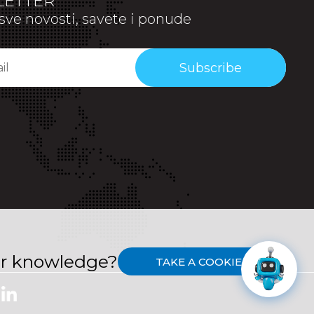
ETTER
sve novosti, savete i ponude
Subscribe
or knowledge?
TAKE A COOKIE