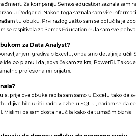
menađment. Za kompaniju Semos education saznala sam n
držao u Podgorici. Nakon toga saznala sam više informaci
hađam tu obuku. Prvi razlog zašto sam se odlučila je zb
sam se raspitivala za Semos Education čula sam sve pohva
 obukom za Data Analyst?
onavljanjem gradiva o Excelu, onda smo detaljnije učili 
e ide po planu i da jedva čekam za kraj PowerBI. Takođe
alno profesionalni i prijatni.
znala?
a, prije ove obuke radila sam samo u Excelu tako da sv
zbudljivo bilo učiti i raditi vježbe u SQL-u, nadam se da će
. Mislim i da sam dosta naučila kako da tumačim biznis