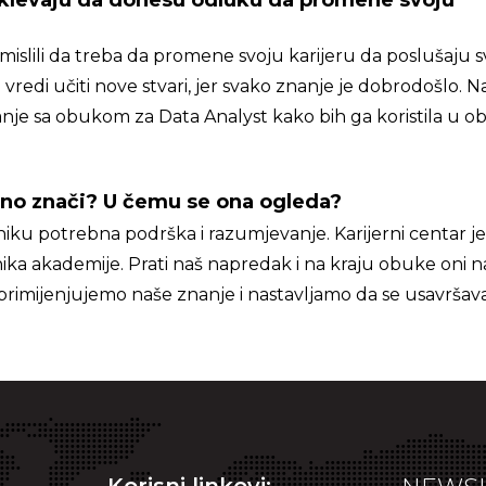
 oklevaju da donesu odluku da promene svoju
islili da treba da promene svoju karijeru da poslušaju s
vredi učiti nove stvari, jer svako znanje je dobrodošlo. N
nje sa obukom za Data Analyst kako bih ga koristila u ob
atno znači? U čemu se ona ogleda?
iku potrebna podrška i razumjevanje. Karijerni centar je
ika akademije. Prati naš napredak i na kraju obuke oni 
primijenjujemo naše znanje i nastavljamo da se usavrša