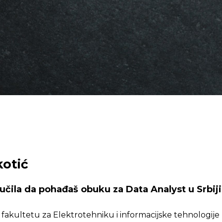
kotić
lučila da pohađaš obuku za Data Analyst u Srbiji
 fakultetu za Elektrotehniku i informacijske tehnologije