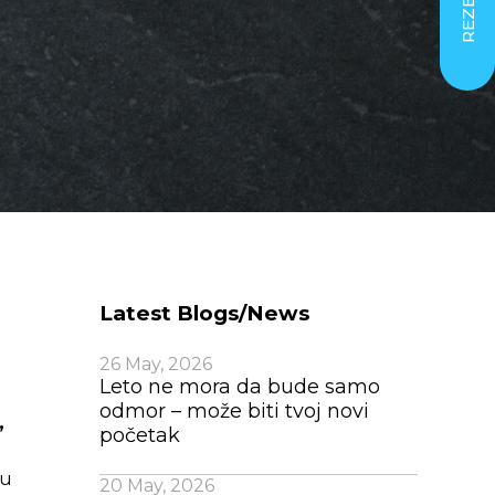
Latest Blogs/News
26 May, 2026
Leto ne mora da bude samo
odmor – može biti tvoj novi
,
početak
 u
20 May, 2026