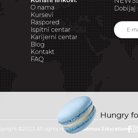
Korisni linkovi:
NEWSL
O nama
Dobijaj 
Kursevi
Raspored
Ispitni centar
Karijerni centar
Blog
Kontakt
FAQ
Hungry f
pyright ©2023 All rights reserved
Semos Education