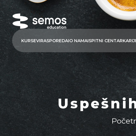
KURSEVI
RASPORED
AI
O NAMA
ISPITNI CENTAR
KARIJ
Uspešnih
Počet