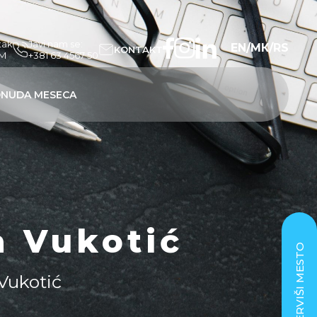
tak
Javi nam se:
EN
/
МК
/
RS
KONTAKT
PM
+381 63 4567 50
NUDA MESECA
a Vukotić
REZERVIŠI MESTO
Vukotić