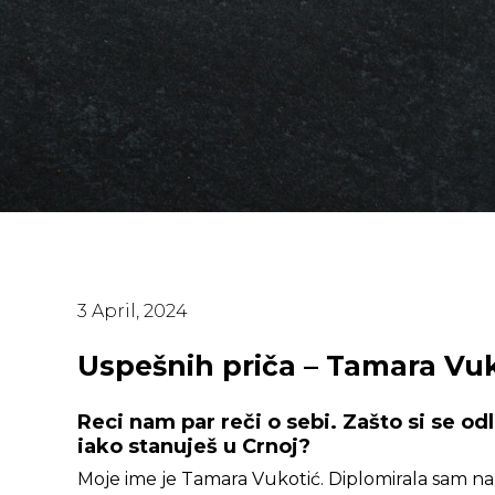
3 April, 2024
Uspešnih priča – Tamara Vu
Reci nam par reči o sebi. Zašto si se od
iako stanuješ u Crnoj?
Moje ime je Tamara Vukotić. Diplomirala sam na