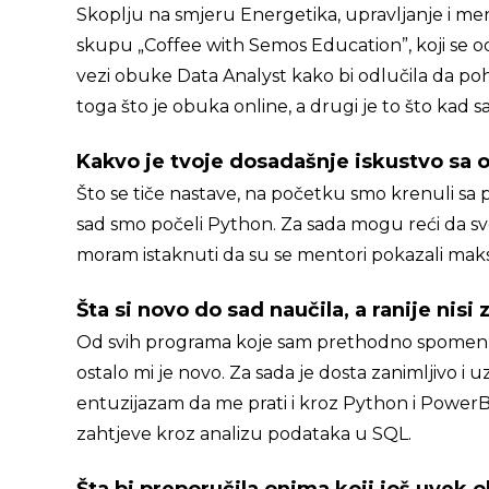
Skoplju na smjeru Energetika, upravljanje i 
skupu „Coffee with Semos Education”, koji se o
vezi obuke Data Analyst kako bi odlučila da po
toga što je obuka online, a drugi je to što kad 
Kakvo je tvoje dosadašnje iskustvo sa
Što se tiče nastave, na početku smo krenuli sa p
sad smo počeli Python. Za sada mogu reći da sv
moram istaknuti da su se mentori pokazali maksim
Šta si novo do sad naučila, a ranije nisi 
Od svih programa koje sam prethodno spomenul
ostalo mi je novo. Za sada je dosta zanimljivo i u
entuzijazam da me prati i kroz Python i PowerBI
zahtjeve kroz analizu podataka u SQL.