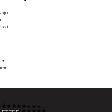
voju
a
lasti
nam
vamo.