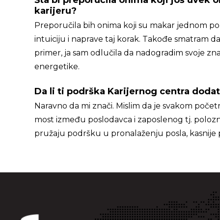
Šta bi preporučila onima koji još uvek
karijeru?
Preporučila bih onima koji su makar jednom pom
intuiciju i naprave taj korak. Takođe smatram da 
primer, ja sam odlučila da nadogradim svoje zna
energetike.
Da li ti podrška Karijernog centra dod
Naravno da mi znači. Mislim da je svakom početn
most između poslodavca i zaposlenog tj. polozn
pružaju podršku u pronalaženju posla, kasnije 