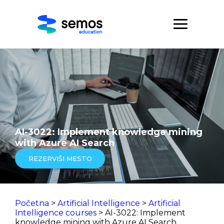
AI-3022: Implement knowledge mining
with Azure AI Search
REZERVIŠI MESTO
Početna
>
Artificial Intelligence
>
Artificial
Intelligence courses
> AI-3022: Implement
knowledge mining with Azure AI Search