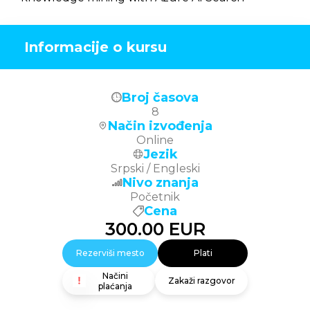
Informacije o kursu
Broj časova
8
Način izvođenja
Online
Jezik
Srpski / Engleski
Nivo znanja
Početnik
Cena
300.00
EUR
Rezerviši mesto
Plati
Načini
Zakaži razgovor
plaćanja