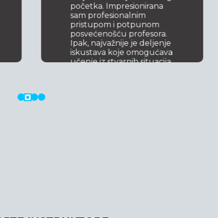
početka. Impresionirana
sam profesionalnim
pristupom i potpunom
posvećenošću profesora.
Ipak, najvažnije je deljenje
iskustava koje omogućava
učenje iz stvarnih situacija.