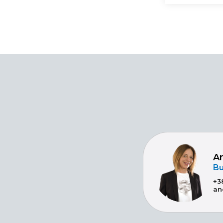
A
Bu
+3
an