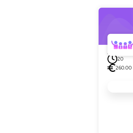
Uskor
20
260.00