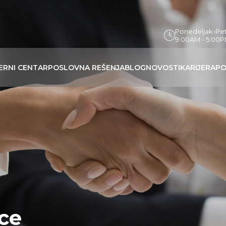
Ponedeljak-Pe
9:00AM - 5:00
ERNI CENTAR
POSLOVNA REŠENJA
BLOG
NOVOSTI
KARIJERA
PO
ce