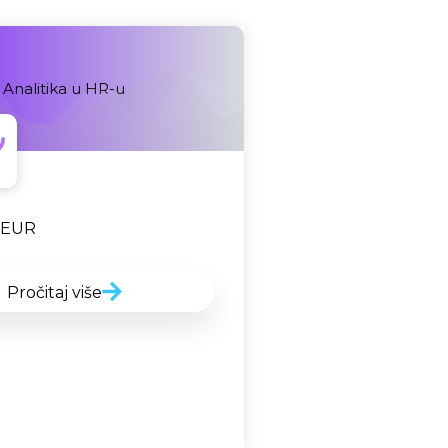
Analitika u HR-u
o
EUR
Pročitaj više