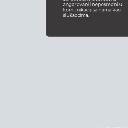
anije u
angažovani i neposredni u
komunikaciji sa nama kao
slušaocima.