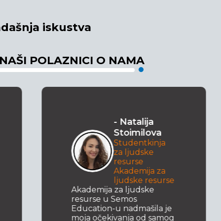
dašnja iskustva
 NAŠI POLAZNICI O NAMA
- Natalija
Stoimilova
Studentkinja
za ljudske
resurse
Akademija za
ljudske resurse
Akademija za ljudske
resurse u Semos
Education-u nadmašila je
moja očekivanja od samog