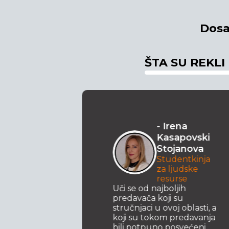
Dosa
ŠTA SU REKLI
- Irena
mova
Kasapovski
rana
Stojanova
ja za
Studentkinja
resurse
za ljudske
inesem i
resurse
z
Uči se od najboljih
na
predavača koji su
 mogu
stručnjaci u ovoj oblasti, a
ne
koji su tokom predavanja
ovremeno
bili potpuno posvećeni,