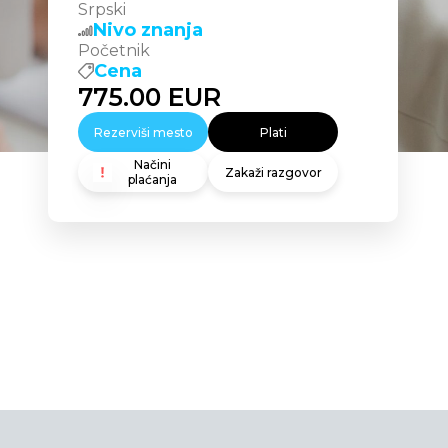
Srpski
Nivo znanja
Početnik
Cena
775.00
EUR
Rezerviši mesto
Plati
Načini
Zakaži razgovor
plaćanja