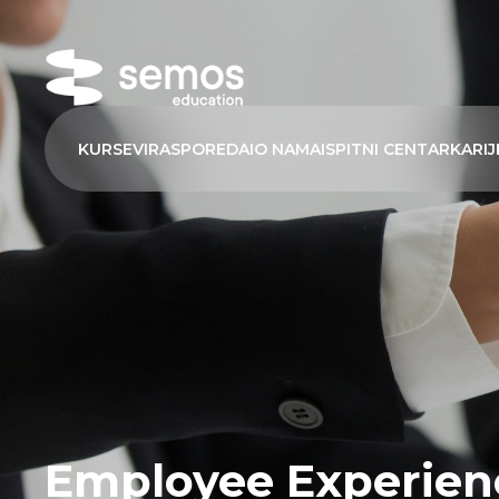
KURSEVI
RASPORED
AI
O NAMA
ISPITNI CENTAR
KARIJ
Employee Experien