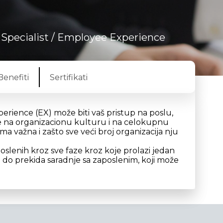
Specialist
/ Employee Experience
Benefiti
Sertifikati
rience (EX) može biti vaš pristup na poslu,
te na organizacionu kulturu i na celokupnu
a važna i zašto sve veći broj organizacija nju
slenih kroz sve faze kroz koje prolazi jedan
e do prekida saradnje sa zaposlenim, koji može