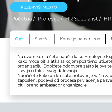
REZERVIŠI MESTO
Početna
/
Profesije
/
HR Specialist
/
HR 
Opis
Sadržaj
Kome je namenjeno
Na ovom kursu ćete naučiti kako Employee Expe
kako može biti alatka sa kojom pozitivno utiče
organizaciju. Dobićete odgovore zašto je ova tem
stavlja u fokus svog delovanja.
Naučićete kako da kreirate putovanje vaših zapo
zaposleni, počevši od procesa privlačenja pa sv
biti i brend ambasador organizacije.