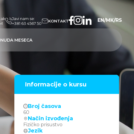
tak
Javi nam se:
EN
/
МК
/
RS
KONTAKT
PM
+381 63 4567 50
NUDA MESECA
Informacije o kursu
Broj časova
60
Način izvođenja
Fizičko prisustvo
Jezik