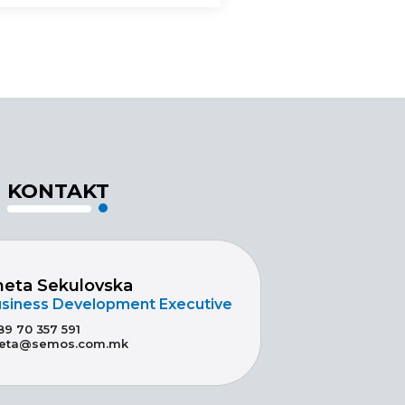
KONTAKT
neta Sekulovska
siness Development Executive
89 70 357 591
eta@semos.com.mk